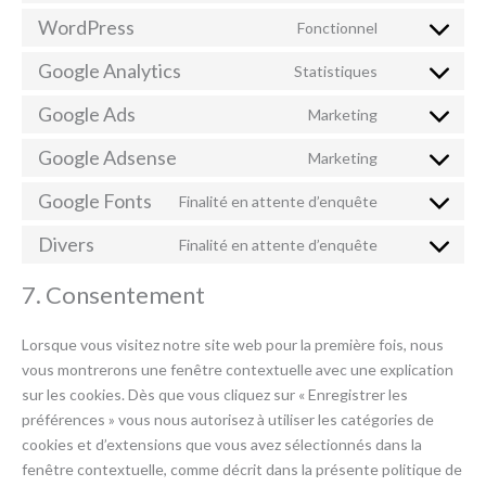
to
WordPress
Fonctionnel
Consent
service
to
Google Analytics
optinmonster
Statistiques
Consent
service
to
Google Ads
wordpress
Marketing
Consent
service
to
Google Adsense
google-
Marketing
Consent
service
analytics
to
Google Fonts
google-
Finalité en attente d’enquête
Consent
service
ads
to
Divers
google-
Finalité en attente d’enquête
Consent
service
adsense
to
google-
7. Consentement
service
fonts
divers
Lorsque vous visitez notre site web pour la première fois, nous
vous montrerons une fenêtre contextuelle avec une explication
sur les cookies. Dès que vous cliquez sur « Enregistrer les
préférences » vous nous autorisez à utiliser les catégories de
cookies et d’extensions que vous avez sélectionnés dans la
fenêtre contextuelle, comme décrit dans la présente politique de