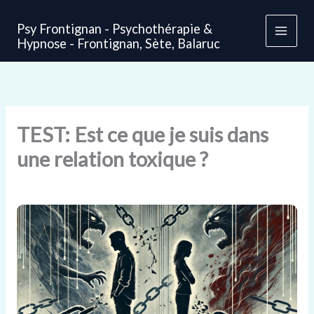
Aller
au
Psy Frontignan - Psychothérapie &
contenu
Main
Hypnose - Frontignan, Sète, Balaruc
Men
TEST: Est ce que je suis dans
une relation toxique ?
Par
admin
/
06/10/2024